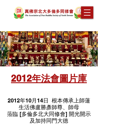
2012年法會圖片庫
2012年10月14日 根本傳承上師蓮
生活佛盧勝彥師尊、師母
蒞臨 [多倫多北大同修會] 開光開示
及加持同門大德